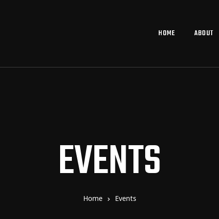
HOME
ABOUT
EVENTS
Home
Events