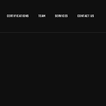
CERTIFICATIONS
TEAM
SERVICES
CONTACT US